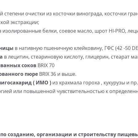
 степени очистки из косточки винограда, косточки гра
кой экстракции;
 изолированные белки, соевое масло, шрот HI-PRO, ле
еницы
в нативную пшеничную клейковину, ГФС (42 -50 D
а
в лецитин, стеариновую кислоту, глицерин, стеарат м
ованных соков
BRIX 70
ованного пюре
BRIX 36 и выше.
лигосахарид
(
ИМО )
из крахмала гороха , кукурузы и 
гией или повышенной чувствительностью к определен
г по созданию, организации и строительству пищев