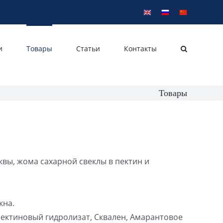
English
Русский
中
文
и
Товары
Статьи
Контакты
Товары
квы, жома сахарной свеклы в пектин и
кна.
пектиновый гидролизат, Сквален, Амарантовое