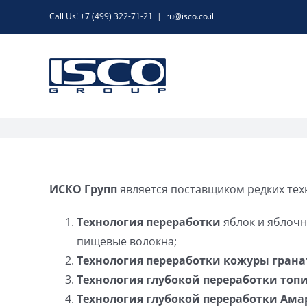
Skip
Call Us! +7 (499) 322-71-21
|
ru@isco.co.il
to
content
ИСКО Групп
является поставщиком редких тех
Технология переработки
яблок и яблочн
пищевые волокна;
Технология переработки кожуры грана
Технология глубокой переработки топ
Технология глубокой переработки Ама