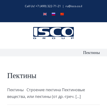
Skip
Call Us! +7 (499) 322-71-21
|
ru@isco.co.il
to
English
Русский
中
content
文
Пектины
Пектины
Пектины Строение пектина Пектиновые
вещества, или пектины (от др.-греч. [...]