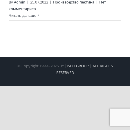
By
Admin
|
25.07.2022
|
Производство пектина
|
Нет
комментариев
Читать дальше
© Copyright 1999 -
2026 BY |
ISCO GROUP
|
ALL RIGHTS
RESERVED